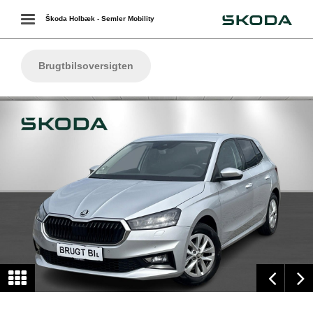
Škoda
Toggle
Škoda Holbæk - Semler Mobility
navigation
Brugtbilsoversigten
ing
g