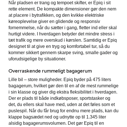
Når pladsen er trang og tempoet skifter, er Epiq i sit
p
rette element. De kompakte dimensioner gør den nem
at placere i bytrafikken, og den kvikke elektriske
ler
køreoplevelse giver en glidende og responsiv
fornemmelse, når du sætter i gang, fletter ind eller skal
hurtigt videre. I hverdagen betyder det mindre stress i
tæt trafik og mere overskud i kørslen. Samtidig er Epiq
designet til at give en tryg og komfortabel tur, så du
kommer sikkert gennem skarpe sving, smalle gader og
uforudsigelige by situationer.
Overraskende rummeligt bagagerum
Lille bil – store muligheder. Epiq byder på 475 liters
bagagerum, hvilket gør den til en af de mest rummelige
i sin klasse og giver dig ekstra fleksibilitet i hverdagen.
Der er plads til både indkøbsposer, sportstasker og
det, du ellers skal have med, uden at det føles som et
puslespil. Når du får brug for endnu mere plads, kan du
klappe bagsædet ned og udnytte op til 1.345 liter
alsidig bagagerumsvolumen. Det gør Epiq til en