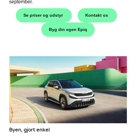
september.
Se priser og udstyr
Kontakt os
Byg din egen Epiq
Škoda
easing
til hurtig
Byen, gjort enkel