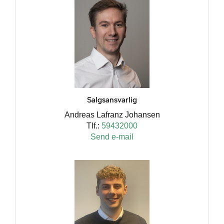
ge
Salgsansvarlig
Andreas Lafranz Johansen
Tlf.:
59432000
Send e-mail